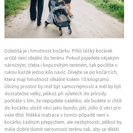
Důležitá je i hmotnost kočárku. Příliš těžký kočárek
určitě není ideální do terénu. Pokud pojedete nějakým
náročným, třeba i kopcovitým terénem, tak pocítíte v
rukou každé jedno kilo navíc. Dívejte se po kočárcích,
která mají hmotnost ideálně kolem 10 kilogramů.
Úložný prostor by měl být samozřejmostí a měl by být
dostatečně velký, jelikož při výletech do přírody
počítáte s tím, že nepůjdete nalehko, ale budete si chtít
do kočárku uložit věci jako bundu, pití, jídlo či věci pro
vaše dítě.
Měkká matrace v tomto případě není v
kočárku žádným přepychem, ale nezbytností, jelikož by
měla dobře tlumit nerovnosti terénu tak, aby se dítěti