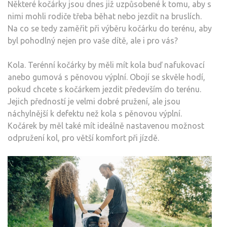
Některé kočárky jsou dnes již uzpůsobené k tomu, aby s
nimi mohli rodiče třeba běhat nebo jezdit na bruslích.
Na co se tedy zaměřit při výběru kočárku do terénu, aby
byl pohodlný nejen pro vaše dítě, ale i pro vás?
Kola. Terénní kočárky by měli mít kola buď nafukovací
anebo gumová s pěnovou výplní. Obojí se skvěle hodí,
pokud chcete s kočárkem jezdit především do terénu.
Jejich předností je velmi dobré pružení, ale jsou
náchylnější k defektu než kola s pěnovou výplní.
Kočárek by měl také mít ideálně nastavenou možnost
odpružení kol, pro větší komfort při jízdě.