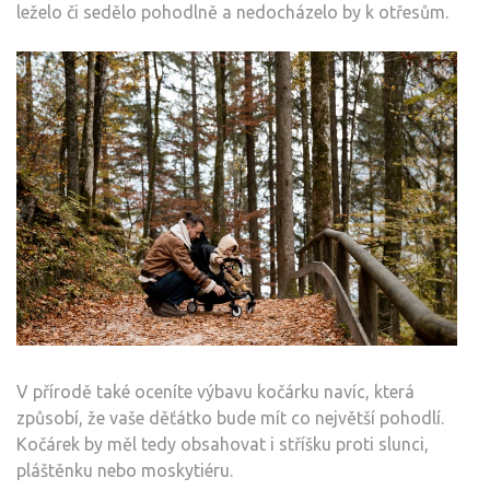
leželo či sedělo pohodlně a nedocházelo by k otřesům.
V přírodě také oceníte výbavu kočárku navíc, která
způsobí, že vaše děťátko bude mít co největší pohodlí.
Kočárek by měl tedy obsahovat i stříšku proti slunci,
pláštěnku nebo moskytiéru.