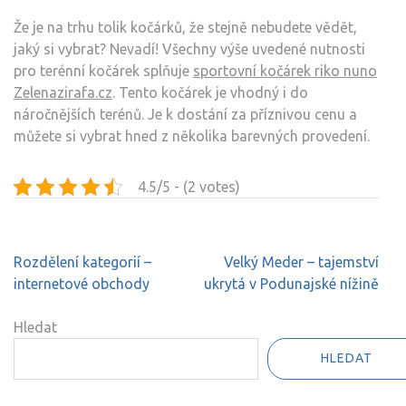
Že je na trhu tolik kočárků, že stejně nebudete vědět,
jaký si vybrat? Nevadí! Všechny výše uvedené nutnosti
pro terénní kočárek splňuje
sportovní kočárek riko nuno
Zelenazirafa.cz
. Tento kočárek je vhodný i do
náročnějších terénů. Je k dostání za příznivou cenu a
můžete si vybrat hned z několika barevných provedení.
4.5/5 - (2 votes)
Navigace
Rozdělení kategorií –
Velký Meder – tajemství
pro
internetové obchody
ukrytá v Podunajské nížině
příspěvek
Hledat
HLEDAT