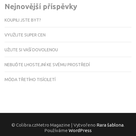
Nejnovější příspěvky
KOUPILI JSTE BYT?
VYUŽIJTE SUPER CEN
UŽIJTE SI VAŠÍ DOVOLENOU
NEBUĎTE LHOSTEJNÍ KE SVÉMU PROSTŘEDÍ
MÓDA TŘETÍHO TISÍCILETÍ
© Colibra.czMetro Magazine | Vytvořeno
Rara šablona
.
Používáme
WordPress