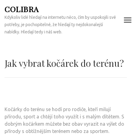
Přeskočit
COLIBRA
na
Kdykoliv lidé hledají na internetu něco, čím by uspokojili své
obsah
potřeby, je pochopitelné, že hledají ty nejdokonalejší
(Enter)
nabídky. Hledají tedy i náš web.
Jak vybrat kočárek do terénu?
Kočárky do terénu se hodí pro rodiče, kteří milují
přírodu, sport a chtějí toho využít i s malým dítětem. S
dobrým kočárkem můžete bez obav vyrazit na výlet do
přírody s obtížnějším terénem nebo za sportem.