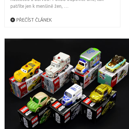
patříte jen k menšině žen, …
PŘEČÍST ČLÁNEK