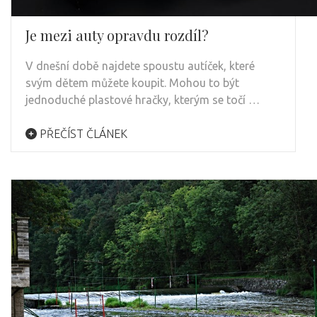
Je mezi auty opravdu rozdíl?
V dnešní době najdete spoustu autíček, které
svým dětem můžete koupit. Mohou to být
jednoduché plastové hračky, kterým se točí …
PŘEČÍST ČLÁNEK