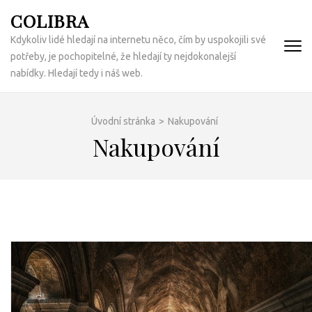
Přeskočit
COLIBRA
na
Kdykoliv lidé hledají na internetu něco, čím by uspokojili své
obsah
potřeby, je pochopitelné, že hledají ty nejdokonalejší
(Enter)
nabídky. Hledají tedy i náš web.
Úvodní stránka
>
Nakupování
Nakupování