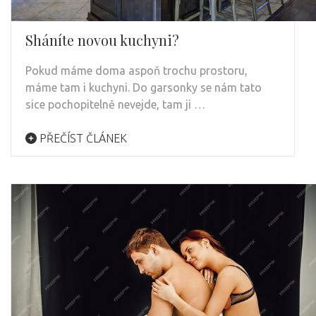
Sháníte novou kuchyni?
Pokud máme doma aspoň trochu prostoru,
máme tam i kuchyni. Do garsonky se nám tato
sice pochopitelně nevejde, tam ji …
PŘEČÍST ČLÁNEK