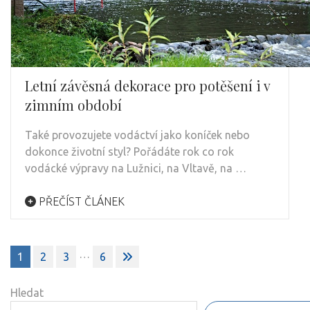
Letní závěsná dekorace pro potěšení i v
zimním období
Také provozujete vodáctví jako koníček nebo
dokonce životní styl? Pořádáte rok co rok
vodácké výpravy na Lužnici, na Vltavě, na …
PŘEČÍST ČLÁNEK
Stránkování
…
1
2
3
6
příspěvků
Hledat