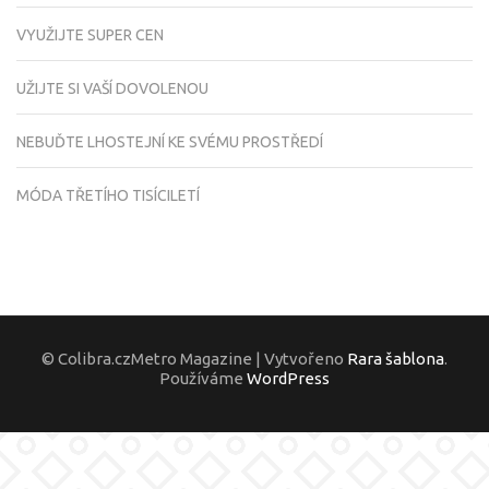
VYUŽIJTE SUPER CEN
UŽIJTE SI VAŠÍ DOVOLENOU
NEBUĎTE LHOSTEJNÍ KE SVÉMU PROSTŘEDÍ
MÓDA TŘETÍHO TISÍCILETÍ
© Colibra.czMetro Magazine | Vytvořeno
Rara šablona
.
Používáme
WordPress