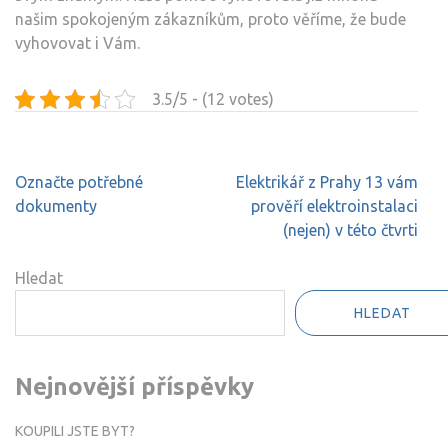
našim spokojeným zákazníkům, proto věříme, že bude
vyhovovat i Vám.
3.5/5 - (12 votes)
Navigace
Označte potřebné
Elektrikář z Prahy 13 vám
pro
dokumenty
prověří elektroinstalaci
příspěvek
(nejen) v této čtvrti
Hledat
HLEDAT
Nejnovější příspěvky
KOUPILI JSTE BYT?