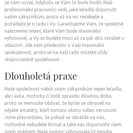
se nám ozvat, kdykoliv se Vám to bude hodit. Naši
profesionální pracovníci vědí, jaká letadla doporučit
našim zákazníkům, proto už na nic nečekejte a
požádejte je o radu i Vy. Garantujeme Vám, že společně
nalezneme řešení, které Vám bude maximální
vyhovovat, a Vy se budete moci už za pár dnů vznášet v
oblacích. Jde nám především o Vaši maximální
spokojenost, proto se na naši radu můžete vždy
stoprocentně spolehnout.
Dlouholetá praxe
Naše společnost nabízí svým zákazníkům nejen
letadla
,
ale i auta, motorky či lodě opravdu dlouhou dobu,
proto se nemusíte obávat, že byste se obraceli na
nějaké amatéry, kteří tomuto oboru vůbec nerozumí.
Jsme přesvědčeni, že pokud se obrátíte na nás,
rozhodně nebudete litovat a také nás doporučíte všem
svým známým. Naše pomoc vyhovovala již mnoha