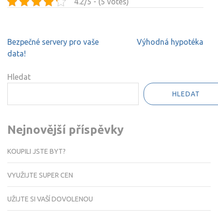
4.2/5 - (5 votes)
Navigace
Bezpečné servery pro vaše
Výhodná hypotéka
pro
data!
příspěvek
Hledat
HLEDAT
Nejnovější příspěvky
KOUPILI JSTE BYT?
VYUŽIJTE SUPER CEN
UŽIJTE SI VAŠÍ DOVOLENOU