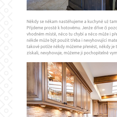
Někdy se někam nastěhujeme a kuchyně už tam je
Přijdeme prostě k hotovému. Jenže dříve či pozd
vhodném místě, něco tu chybí a něco může i přeb
někde může být použit třeba i nevyhovující mat
takové potíže někdy můžeme přenést, někdy je 
získali, nevyhovuje, můžeme ji pochopitelně vymě