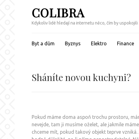
Přeskočit
COLIBRA
na
obsah
Kdykoliv lidé hledají na internetu něco, čím by uspokojili
(Enter)
Byt a dům
Byznys
Elektro
Finance
Sháníte novou kuchyni?
Pokud máme doma aspoň trochu prostoru, máme 
nevejde, tam ji musíme oželet, ale jakmile má
chceme mít, pokud takový objekt teprve vzniká.