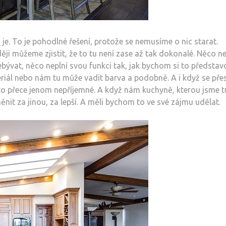
. To je pohodlné řešení, protože se nemusíme o nic starat.
ěji můžeme zjistit, že to tu není zase až tak dokonalé. Něco ne
ývat, něco neplní svou funkci tak, jak bychom si to představo
eriál nebo nám tu může vadit barva a podobně. A i když se pře
to přece jenom nepříjemné. A když nám kuchyně, kterou jsme t
nit za jinou, za lepší. A měli bychom to ve své zájmu udělat.