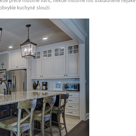
ěkde přece musíme vařit, někde musíme mít uskladněné nějaké
obvykle kuchyně slouží.