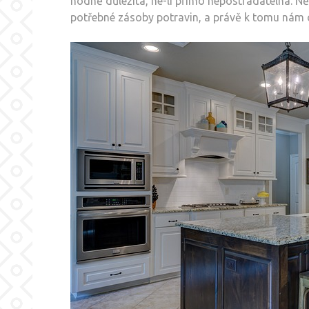
hodně důležitá, ne-li přímo nepostradatelná. N
potřebné zásoby potravin, a právě k tomu nám 