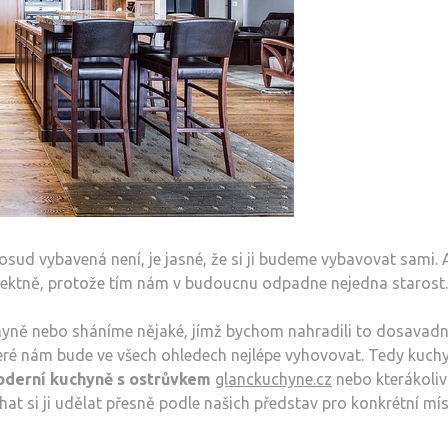
ud vybavená není, je jasné, že si ji budeme vybavovat sami. 
erfektně, protože tím nám v budoucnu odpadne nejedna starost.
hyně nebo sháníme nějaké, jímž bychom nahradili to dosavadn
teré nám bude ve všech ohledech nejlépe vyhovovat. Tedy kuch
derní kuchyně s ostrůvkem
glanckuchyne.cz
nebo kterákoliv 
chat si ji udělat přesně podle našich představ pro konkrétní mís