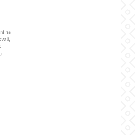
ní na
vali,
s
u