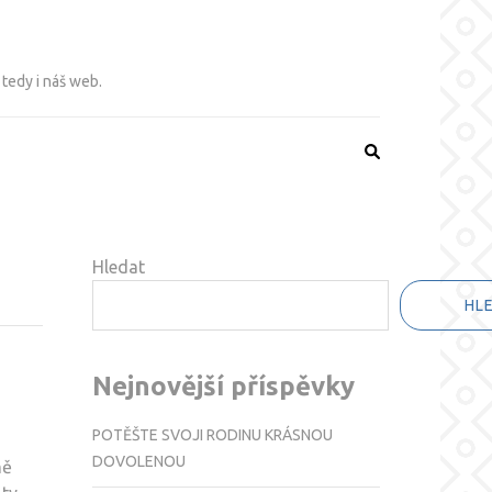
 tedy i náš web.
Hledat
HL
Nejnovější příspěvky
POTĚŠTE SVOJI RODINU KRÁSNOU
DOVOLENOU
ně