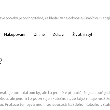
 své potřeby, je pochopitelné, že hledají ty nejdokonalejší nabídky. Hledají
Nakupování
Online
Zdraví
Životní styl
?
at i jenom platonicky, ale to jedině v případě, že je aspoň jed
zkou, ale jenom to potvrzuje skutečnost, že když miluje muž ž
xu. Protože ten bývá nedílnou součástí každého hlubšího vztah