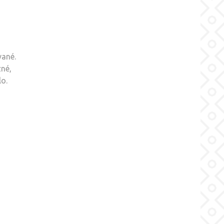
vané.
zné,
lo.