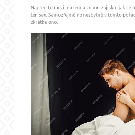
Napřed to mezi mužem a ženou zajiskří, jak se ří
ten sex. Samozřejmě ne nezbytně v tomto pořadí,
zkrátka ono.