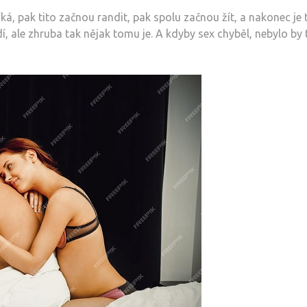
ká, pak tito začnou randit, pak spolu začnou žít, a nakonec je t
 ale zhruba tak nějak tomu je. A kdyby sex chyběl, nebylo by 