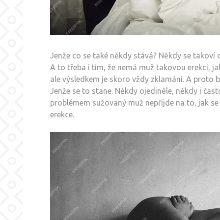
Jenže co se také někdy stává? Někdy se takoví d
A to třeba i tím, že nemá muž takovou erekci, j
ale výsledkem je skoro vždy zklamání. A proto b
Jenže se to stane. Někdy ojediněle, někdy i ča
problémem sužovaný muž nepřijde na to, jak se u
erekce.