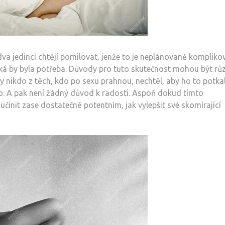
va jedinci chtějí pomilovat, jenže to je neplánovaně kompliko
aká by byla potřeba. Důvody pro tuto skutečnost mohou být rů
y nikdo z těch, kdo po sexu prahnou, nechtěl, aby ho to potka
sto. A pak není žádný důvod k radosti. Aspoň dokud tímto
činit zase dostatečně potentním, jak vylepšit své skomírající