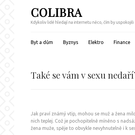
Přeskočit
COLIBRA
na
obsah
Kdykoliv lidé hledají na internetu něco, čím by uspokojili
(Enter)
Byt a dům
Byznys
Elektro
Finance
Také se vám v sexu nedaří
Jak praví známý vtip, mohou se muž a žena milov
nich teplej. Což je pochopitelně míněno s nadsá
žena muže, spěje to obvykle nevyhnutelně i k se