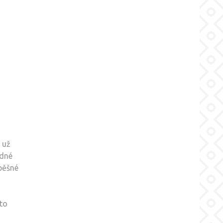
 už
odné
pěšné
nto