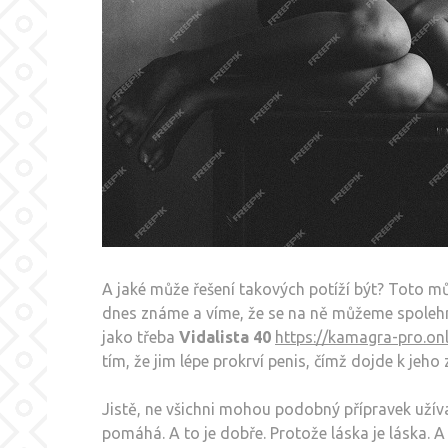
A jaké může řešení takových potíží být? Toto mů
dnes známe a víme, že se na ně můžeme spolehn
jako třeba
Vidalista 40
https://kamagra-pro.on
tím, že jim lépe prokrví penis, čímž dojde k jeho
Jistě, ne všichni mohou podobný přípravek užíva
pomáhá. A to je dobře. Protože láska je láska. A