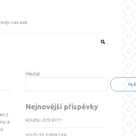
 tedy i náš web.
Hledat
HL
Nejnovější příspěvky
en z
KOUPILI JSTE BYT?
enu a
u.
VYUŽIJTE SUPER CEN