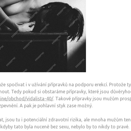
že spočívat i v užívání přípravků na podporu erekcí. Protože ty
out. Tedy pokud si obstaráme přípravky, které jsou důvěryh
line/obchod/vidalista-40/
. Takové přípravky jsou mužům pros
 zpevnění. A pak je pohlavní styk zase možný.
t, jsou tu i potenciální zdravotní rizika, ale mnoha mužům te
 kdyby tato byla nuceně bez sexu, nebylo by to nikdy to pravé.