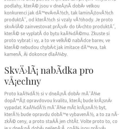
podlahy
, kterÃ© jsou v dneÅ¡nÃ­ dobÄ› velkou
konkurenci jak dÅ™evÄ›nÃ½ch, tak laminÃ¡tovÃ½ch
produktÅ¯, od kterÃ½ch si vzaly vÃ½hody. Je proto
skvÄ›lÃ© zainvestovat prÃ¡vÄ› do tÄ›chto produktÅ¯,
kterÃ© se vyplatÃ­ do bytu kaÅ¾dÃ©mu. Zkuste si
proto vybrat i vy, a to ve velkÃ© nabÃ­dce barev, ve
kterÃ© nebudou chybÄ›t jak imitace dÅ™eva, tak
kamenÃ­, Äi dokonce dlaÅ¾by.
SkvÄ›lÃ¡ nabÃ­dka pro
vÅ¡echny
Proto kaÅ¾dÃ½ si v dneÅ¡nÃ­ dobÄ› mÅ¯Å¾e
dopÅ™Ã¡t opravdovou kvalitu, kterÃ¡ bude krÃ¡snÄ›
vypadat. KaÅ¾dÃ½ mÅ¯Å¾e mÃ­t krÃ¡snÃ½ byt,
kterÃ½ bude opravdu dobÅ™e vybavenÃ½, a to za nÃ­
zkÃ© ceny, a proto staÄÃ­ jen chtÃ­t. Volte proto to, co
je v dneÅ¡nÃ­ dobÄ› nejlepÅ¡Ã­, coÅ¾ jsou prÃ¡vÄ›