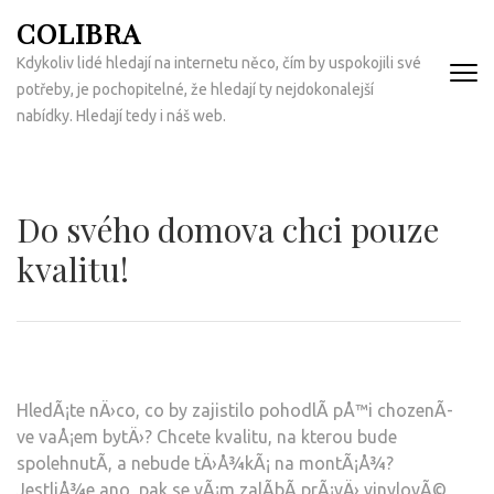
Přeskočit
COLIBRA
na
Kdykoliv lidé hledají na internetu něco, čím by uspokojili své
obsah
potřeby, je pochopitelné, že hledají ty nejdokonalejší
(Enter)
nabídky. Hledají tedy i náš web.
Do svého domova chci pouze
kvalitu!
HledÃ¡te nÄ›co, co by zajistilo pohodlÃ­ pÅ™i chozenÃ­
ve vaÅ¡em bytÄ›? Chcete kvalitu, na kterou bude
spolehnutÃ­, a nebude tÄ›Å¾kÃ¡ na montÃ¡Å¾?
JestliÅ¾e ano, pak se vÃ¡m zalÃ­bÃ­ prÃ¡vÄ›
vinylovÃ©