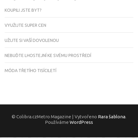
KOUPILI JSTE BYT?
VYUŽIJTE SUPER CEN
UŽIJTE SI VAŠÍ DOVOLENOU
NEBUĎTE LHOSTEJNÍ KE SVÉMU PROSTŘEDÍ
MÓDA TŘETÍHO TISÍCILETÍ
© Colibra.czMetro Magazine | Vytvořeno
Rara šablona
.
Používáme
WordPress