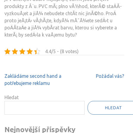
produkty z Â¨u. PVC mÃ¡ plno vÃ½hod, kterÃ© staÄÃ­
vyzkouÅ¡et a jiÅ¾ nebudete chtÃ­t nic jinÃ©ho. ProÄ
proto jeÅ¡tÄ› vÃ¡hÃ¡te, kdyÅ¾ mÅ¯Å¾ete sedÄ›t u
poÄÃ­taÄe a jiÅ¾ vybÃ­rat barvu, kterou si vyberete a
kterÃ¡ by sedÄ›la k vaÅ¡emu bytu?
4.4/5 - (8 votes)
Navigace
Zakládáme second hand a
Požádal vás?
pro
potřebujeme reklamu
příspěvek
Hledat
HLEDAT
Nejnovější příspěvky