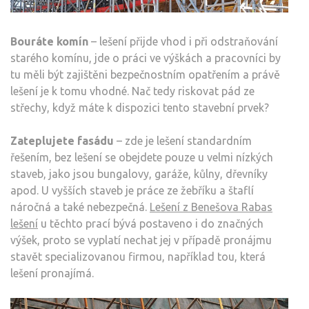
Bouráte komín
– lešení přijde vhod i při odstraňování
starého komínu, jde o práci ve výškách a pracovníci by
tu měli být zajištěni bezpečnostním opatřením a právě
lešení je k tomu vhodné. Nač tedy riskovat pád ze
střechy, když máte k dispozici tento stavební prvek?
Zateplujete fasádu
– zde je lešení standardním
řešením, bez lešení se obejdete pouze u velmi nízkých
staveb, jako jsou bungalovy, garáže, kůlny, dřevníky
apod. U vyšších staveb je práce ze žebříku a štaflí
náročná a také nebezpečná.
Lešení z Benešova Rabas
lešení
u těchto prací bývá postaveno i do značných
výšek, proto se vyplatí nechat jej v případě pronájmu
stavět specializovanou firmou, například tou, která
lešení pronajímá.