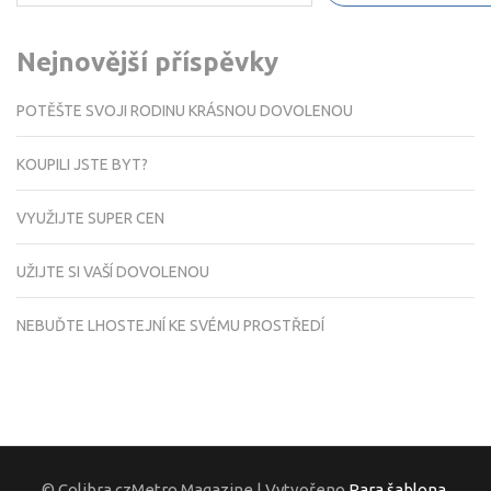
Nejnovější příspěvky
POTĚŠTE SVOJI RODINU KRÁSNOU DOVOLENOU
KOUPILI JSTE BYT?
VYUŽIJTE SUPER CEN
UŽIJTE SI VAŠÍ DOVOLENOU
NEBUĎTE LHOSTEJNÍ KE SVÉMU PROSTŘEDÍ
© Colibra.czMetro Magazine | Vytvořeno
Rara šablona
.