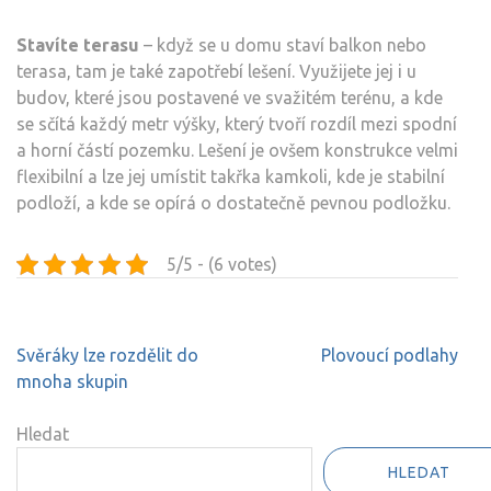
Stavíte terasu
– když se u domu staví balkon nebo
terasa, tam je také zapotřebí lešení. Využijete jej i u
budov, které jsou postavené ve svažitém terénu, a kde
se sčítá každý metr výšky, který tvoří rozdíl mezi spodní
a horní částí pozemku. Lešení je ovšem konstrukce velmi
flexibilní a lze jej umístit takřka kamkoli, kde je stabilní
podloží, a kde se opírá o dostatečně pevnou podložku.
5/5 - (6 votes)
Navigace
Svěráky lze rozdělit do
Plovoucí podlahy
pro
mnoha skupin
příspěvek
Hledat
HLEDAT