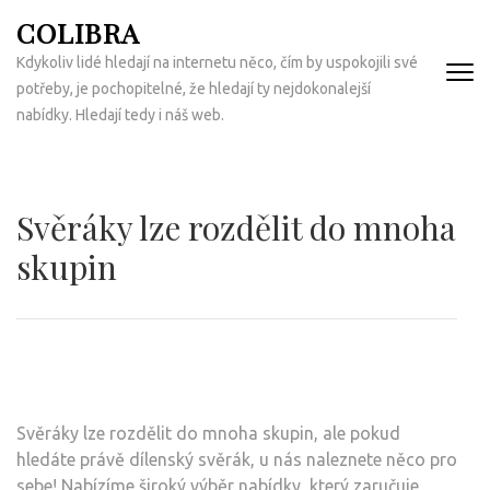
Přeskočit
COLIBRA
na
Kdykoliv lidé hledají na internetu něco, čím by uspokojili své
obsah
potřeby, je pochopitelné, že hledají ty nejdokonalejší
(Enter)
nabídky. Hledají tedy i náš web.
Svěráky lze rozdělit do mnoha
skupin
Svěráky lze rozdělit do mnoha skupin, ale pokud
hledáte právě dílenský svěrák, u nás naleznete něco pro
sebe! Nabízíme široký výběr nabídky, který zaručuje