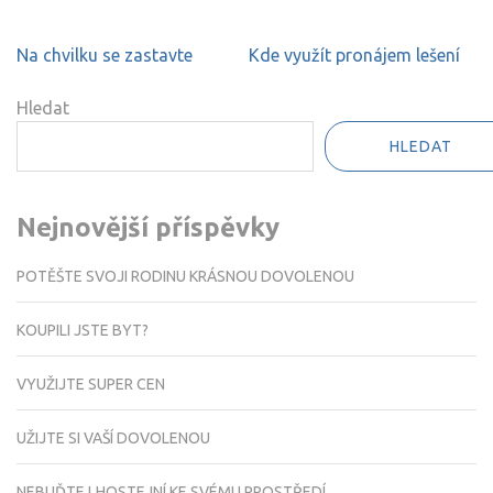
Navigace
Na chvilku se zastavte
Kde využít pronájem lešení
pro
příspěvek
Hledat
HLEDAT
Nejnovější příspěvky
POTĚŠTE SVOJI RODINU KRÁSNOU DOVOLENOU
KOUPILI JSTE BYT?
VYUŽIJTE SUPER CEN
UŽIJTE SI VAŠÍ DOVOLENOU
NEBUĎTE LHOSTEJNÍ KE SVÉMU PROSTŘEDÍ