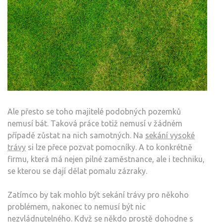
Ale přesto se toho majitelé podobných pozemků
nemusí bát. Taková práce totiž nemusí v žádném
případě zůstat na nich samotných. Na
sekání vysoké
trávy
si lze přece pozvat pomocníky. A to konkrétně
firmu, která má nejen pilné zaměstnance, ale i techniku,
se kterou se dají dělat pomalu zázraky.
Zatímco by tak mohlo být sekání trávy pro někoho
problémem, nakonec to nemusí být nic
nezvládnutelného. Když se někdo prostě dohodne s