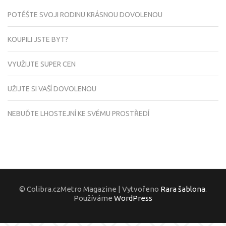
POTĚŠTE SVOJI RODINU KRÁSNOU DOVOLENOU
KOUPILI JSTE BYT?
VYUŽIJTE SUPER CEN
UŽIJTE SI VAŠÍ DOVOLENOU
NEBUĎTE LHOSTEJNÍ KE SVÉMU PROSTŘEDÍ
© Colibra.czMetro Magazine | Vytvořeno
Rara šablona
.
Používáme
WordPress