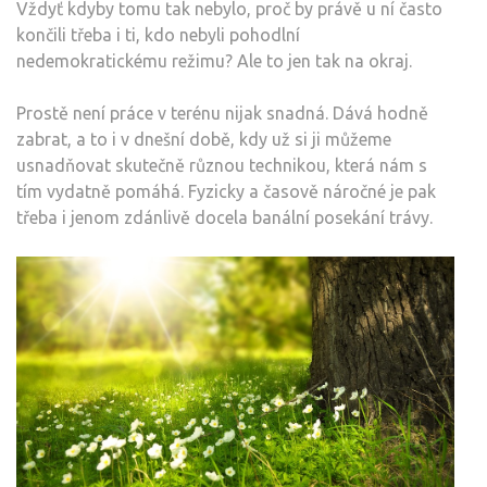
Vždyť kdyby tomu tak nebylo, proč by právě u ní často
končili třeba i ti, kdo nebyli pohodlní
nedemokratickému režimu? Ale to jen tak na okraj.
Prostě není práce v terénu nijak snadná. Dává hodně
zabrat, a to i v dnešní době, kdy už si ji můžeme
usnadňovat skutečně různou technikou, která nám s
tím vydatně pomáhá. Fyzicky a časově náročné je pak
třeba i jenom zdánlivě docela banální posekání trávy.