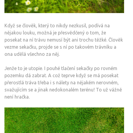
Když se člověk, který to nikdy nezkusil, podívá na
nějakou louku, možná je přesvědčený o tom, že
posekat na ní trávu nemusí být ani trochu těžké. Člověk
vezme sekačku, projde se s ní po takovém trávníku a
ona udělá všechno za něj.
Jenže to je utopie. I pouhé tlačení sekačky po rovném
pozemku dá zabrat. A což teprve když se má posekat
přerostlá tráva třeba i s nálety na nějakém nerovném,
svažujícím se a jinak nedokonalém terénu! To už vážně
není hračka.