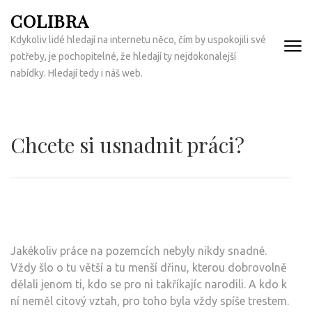
Přeskočit
COLIBRA
na
Kdykoliv lidé hledají na internetu něco, čím by uspokojili své
obsah
potřeby, je pochopitelné, že hledají ty nejdokonalejší
(Enter)
nabídky. Hledají tedy i náš web.
Chcete si usnadnit práci?
Jakékoliv práce na pozemcích nebyly nikdy snadné.
Vždy šlo o tu větší a tu menší dřinu, kterou dobrovolně
dělali jenom ti, kdo se pro ni takříkajíc narodili. A kdo k
ní neměl citový vztah, pro toho byla vždy spíše trestem.