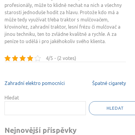
profesionály, může to klidně nechat na nich a všechny
starosti jednoduše hodit za hlavu. Protože kdo má a
může tedy využívat třeba traktor s mulčovačem,
křovinořez, zahradní traktor, lesní frézu či mulčovač a
jinou techniku, ten to zvládne kvalitně a rychle. A za
peníze to udělá i pro jakéhokoliv svého klienta.
4/5 - (2 votes)
Navigace
Zahradní elektro pomocníci
Špatné cigarety
pro
příspěvek
Hledat
HLEDAT
Nejnovější příspěvky