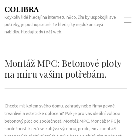
Přeskočit
COLIBRA
na
Kdykoliv lidé hledají na internetu něco, čím by uspokojili své
obsah
potřeby, je pochopitelné, že hledají ty nejdokonalejší
(Enter)
nabídky. Hledají tedy i náš web.
Montáž MPC: Betonové ploty
na míru vašim potřebám.
Chcete mít kolem svého domu, zahrady nebo firmy pevné,
trvanlivé a estetické oplocení? Pak je pro vás ideální volbou
betonový plot od společnosti Montáž MPC. Montáž MPC je
společnost, která se zabývá výrobou, prodejem a montáží