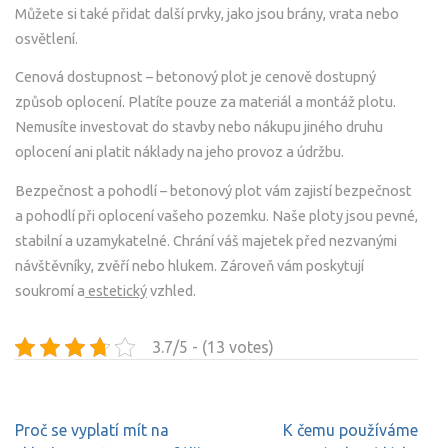
Můžete si také přidat další prvky, jako jsou brány, vrata nebo
osvětlení.
Cenová dostupnost – betonový plot je cenově dostupný
způsob oplocení. Platíte pouze za materiál a montáž plotu.
Nemusíte investovat do stavby nebo nákupu jiného druhu
oplocení ani platit náklady na jeho provoz a údržbu.
Bezpečnost a pohodlí – betonový plot vám zajistí bezpečnost
a pohodlí při oplocení vašeho pozemku. Naše ploty jsou pevné,
stabilní a uzamykatelné. Chrání váš majetek před nezvanými
návštěvníky, zvěří nebo hlukem. Zároveň vám poskytují
soukromí a
estetický
vzhled.
3.7/5 - (13 votes)
Navigace
Proč se vyplatí mít na
K čemu používáme