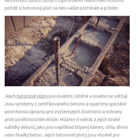
betonových plotů různých typů a barev. Nabízí vám možnost
pořídit si betonový plot na míru vašim potřebám a přáním.
Jejich
betonové ploty
jsou kvalitní, odolné a snadno se udržují.
Jsou vyrobeny z certifikovaného betonu a opatřeny speciální
povrchovou úpravou pro zvýšení jejich životnosti a ochrany
proti povětrnostním vlivům. Můžete si vybrat z jejich široké
nabídky dekorů, jako jsou například štípaný kámen, cihla, dřevo
nebo hladký beton. Jejich betonové ploty jsou vhodné pro