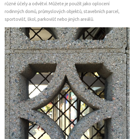
různé účely a odvětví. Můžete je použít jako oplocení
rodinných domů, průmyslových objektů, stavebních parcel,
sportovišť, škol, parkovišť nebo jiných areálů.