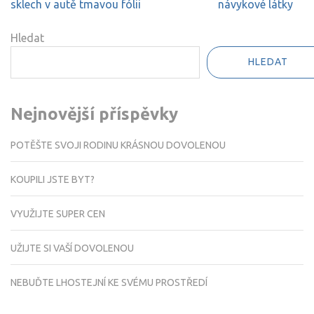
pro
sklech v autě tmavou fólii
návykové látky
příspěvek
Hledat
HLEDAT
Nejnovější příspěvky
POTĚŠTE SVOJI RODINU KRÁSNOU DOVOLENOU
KOUPILI JSTE BYT?
VYUŽIJTE SUPER CEN
UŽIJTE SI VAŠÍ DOVOLENOU
NEBUĎTE LHOSTEJNÍ KE SVÉMU PROSTŘEDÍ